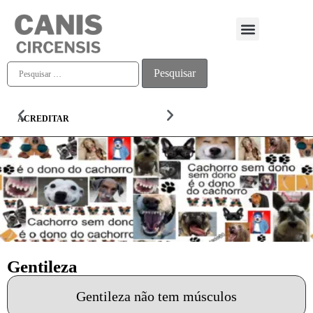
Quem somos
ACREDITAR
ALMA
Gentileza
Gentileza não tem músculos