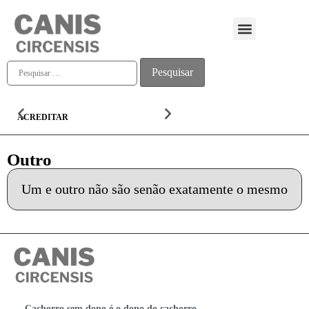
Quem somos
ACREDITAR
ALMA
Outro
Um e outro não são senão exatamente o mesmo
Cachorro sem dono é o dono do cachorro