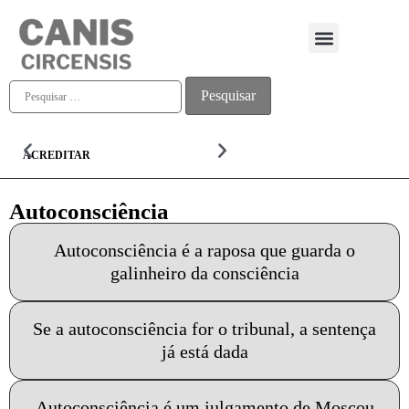
Quem somos
ACREDITAR
ALMA
Autoconsciência
Autoconsciência é a raposa que guarda o
galinheiro da consciência
Se a autoconsciência for o tribunal, a sentença
já está dada
Autoconsciência é um julgamento de Moscou