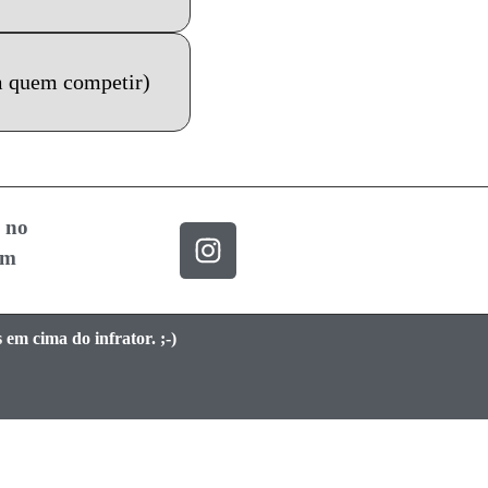
om quem competir)
s no
am
em cima do infrator. ;-)