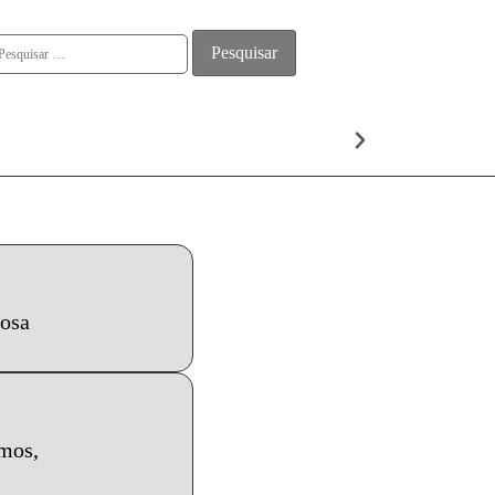
ALMA
hosa
amos,