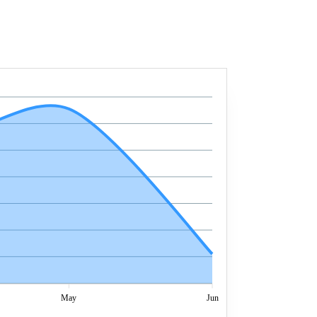
May
Jun