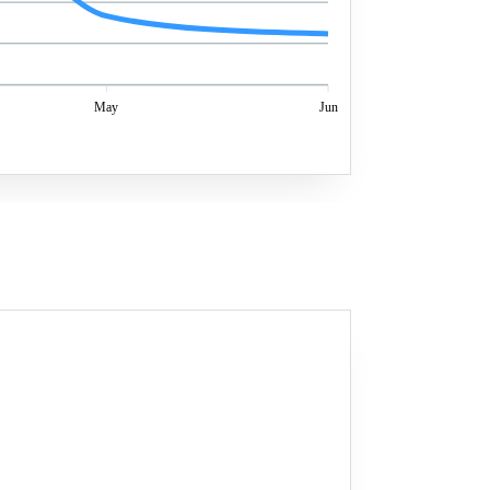
May
Jun