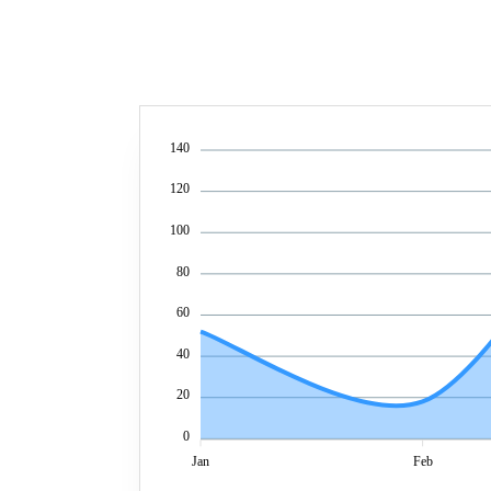
140
120
100
80
60
40
20
0
Jan
Feb