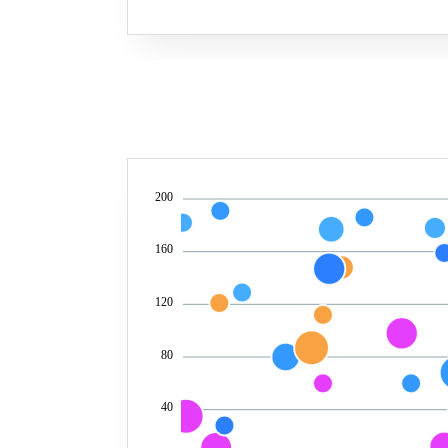
200
160
120
80
40