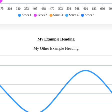
275
308
340
373
405
438
470
503
536
568
601
633
666
69
Series 1
Series 2
Series 3
Series 4
Series 5
My Example Heading
My Other Example Heading