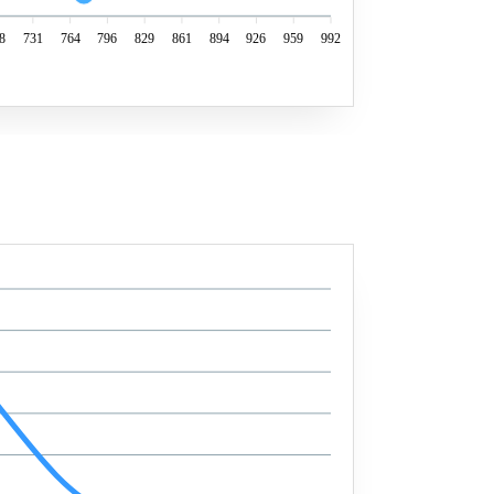
8
731
764
796
829
861
894
926
959
992