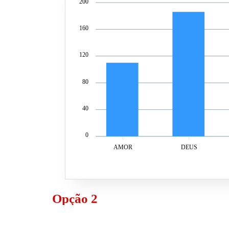
200
160
120
80
40
0
AMOR
DEUS
Opção 2