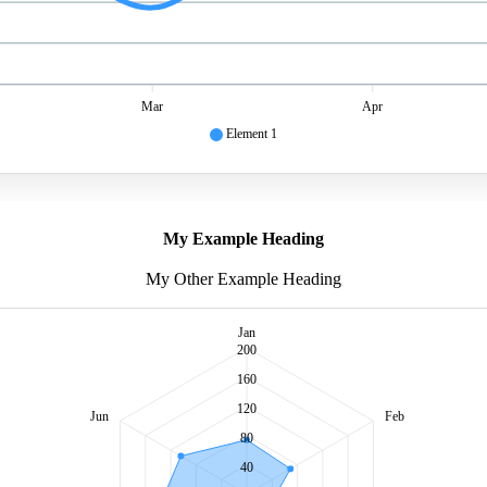
Mar
Apr
Element 1
My Example Heading
My Other Example Heading
Jan
200
160
120
Jun
Feb
80
40