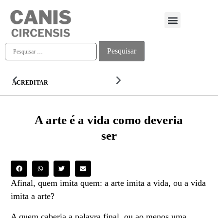
Quem somos
ACREDITAR
ALMA
A arte é a vida como deveria
ser
Afinal, quem imita quem: a arte imita a vida, ou a vida
imita a arte?
A quem caberia a palavra final, ou ao menos uma