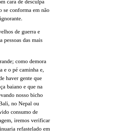
om cara de desculpa
ão se conforma em não
ignorante.
velhos de guerra e
a pessoas das mais
 grande; como demora
a e o pé caminha e,
de haver gente que
iça baiano e que na
levando nosso bicho
Bali, no Nepal ou
havido consumo de
agem, iremos verificar
inuaria refastelado em