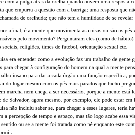
re com a pulga atrás da orelha quando ouvem uma resposta c
sta que empurra a questão com a barriga; uma resposta que n
 chamada de orelhuda; que não tem a humildade de se revelar 
smo: afinal, é a mente que movimenta as coisas ou são os pés 
onsáveis pelo movimento? Perguntaram eles (como de hábito) 
 sociais, religiões, times de futebol, orientação sexual etc.
quisa era entender como a evolução faz um trabalho de gente
os para chegar à configuração do homem na qual a mente pens
alho insano para dar a cada órgão uma função específica, po
 sai do lugar mesmo com os pés mais parados que bicho pregu
em marcha nem chega a ser necessário, porque a mente está 
e de Salvador, agora mesmo, por exemplo, ele pode estar em 
sa não incluiu saber se, para chegar a esses lugares, teria 
m a percepção de tempo e espaço, mas tão logo acabe essa vi
 sentido ou se a mente foi tratada como pé enquanto este cont
ormir.