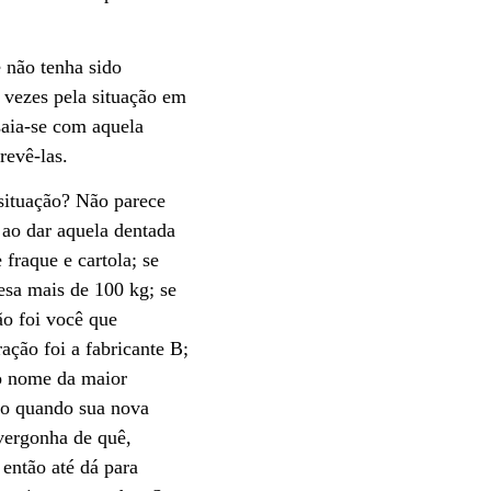
 não tenha sido
 vezes pela situação em
saia-se com aquela
revê-las.
situação? Não parece
 ao dar aquela dentada
fraque e cartola; se
esa mais de 100 kg; se
ão foi você que
ção foi a fabricante B;
 o nome da maior
rio quando sua nova
 vergonha de quê,
então até dá para