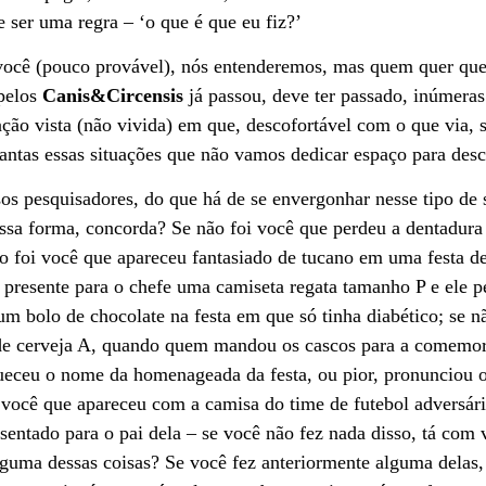
e ser uma regra – ‘o que é que eu fiz?’
você (pouco provável), nós entenderemos, mas quem quer que
pelos
Canis&Circensis
já passou, deve ter passado, inúmeras
ação vista (não vivida) em que, descofortável com o que via, 
tantas essas situações que não vamos dedicar espaço para desc
s pesquisadores, do que há de se envergonhar nesse tipo de 
ssa forma, concorda? Se não foi você que perdeu a dentadura
o foi você que apareceu fantasiado de tucano em uma festa de 
 presente para o chefe uma camiseta regata tamanho P e ele p
um bolo de chocolate na festa em que só tinha diabético; se n
 de cerveja A, quando quem mandou os cascos para a comemora
queceu o nome da homenageada da festa, ou pior, pronunciou
i você que apareceu com a camisa do time de futebol adversá
sentado para o pai dela – se você não fez nada disso, tá com
lguma dessas coisas? Se você fez anteriormente alguma delas, 