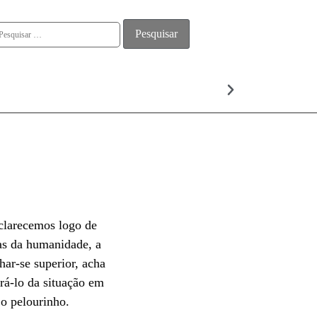
ALMA
sclarecemos logo de
gas da humanidade, a
ar-se superior, acha
irá-lo da situação em
 o pelourinho.