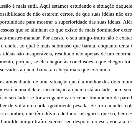
cussão é mais sutil. Aqui estamos estudando a situação daquel
ossibilidade de não estarem certos, de que suas idéias não est
ortunidade para mostrar a superioridade das suas ideias. Alé
 pessoas que se alinham ao que existe de mais dominador exter
seu-mestre-mandar. Por acaso, o seu amigo-traíra não é exat
 o chefe, ao qual é mais submisso que barata, enquanto tent
as idéias são insuperáveis, resultado não apenas de um enorme 
ento, porque, se ele chegou às conclusões a que chegou foi
eservados a quem baixa a cabeça mais que corcunda.
, estamos diante de uma situação que é a melhor dos dois mund
m está acima dele e, em relação a quem está ao lado, bem sua
ao seu lado: se for arrogante vai receber tratamento de pared
eber de volta uma bola igualmente pesada. Se for daqueles c
ria sombra, que têm dúvida de tudo, inseguros que só, bem es
u humilde amigo-traíra exercer seu despotismo escravocrata: e