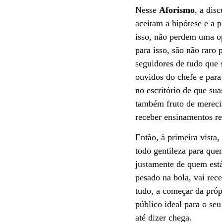
Nesse
Aforismo
, a dis
aceitam a hipótese e a p
isso, não perdem uma op
para isso, são não raro
seguidores de tudo que 
ouvidos do chefe e para
no escritório de que su
também fruto de merecim
receber ensinamentos r
Então, à primeira vista
todo gentileza para que
justamente de quem está 
pesado na bola, vai rec
tudo, a começar da próp
público ideal para o se
até dizer chega.