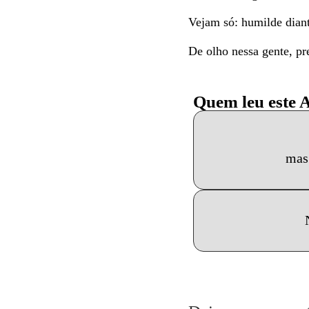
Vejam só: humilde diant
De olho nessa gente, pre
Quem leu este 
mas 