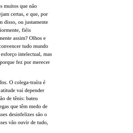
es muitos que não
ejam certas, e que, por
m disso, ou justamente
iormente, fiéis
amente assim? Olhos e
a convencer tudo mundo
esforço intelectual, mas
 porque fez por merecer
os. O colega-traíra é
 atitude vai depender
ão de tênis: bateu
olegas que têm medo de
ses desinfelizes são o
sses vão ouvir de tudo,